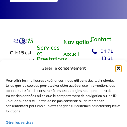
Contact
Navigation
Services
04 71
Clic15
est
et
Accueil
Prestations
43 61
une société
93
Clic 15
informatique
Gérer le consentement
Vente de
aurillacoise.
matériel
Nous
Nos services
Pour offrir les meilleures expériences, nous utilisons des technologies
Vous
envoyer
telles que les cookies pour stocker et/ou accéder aux informations des
Préparation
appareils. Le fait de consentir à ces technologies nous permettra de
trouverez
Gaming
un mail
traiter des données telles que le comportement de navigation ou les ID
sur ces
uniques sur ce site. Le fait de ne pas consentir ou de retirer son
SAV
Contact
5 avenue
consentement peut avoir un effet négatif sur certaines caractéristiques et
pages les
fonctions.
de Tivoli
services
Dépannage
15000
Gérer les services
que nous
AURILLAC