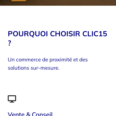
L’informatique locale, simple
et fiable à Aurillac
Depuis 2010, vente & dépannage informatique
POURQUOI CHOISIR CLIC15
pour particuliers • Assistance et conseils
?
personnalisés dans notre magasin avenue de
Tivoli.
Un commerce de proximité et des
DÉCOUVRIR LA BOUTIQUE
solutions sur-mesure.
Vente & Conseil